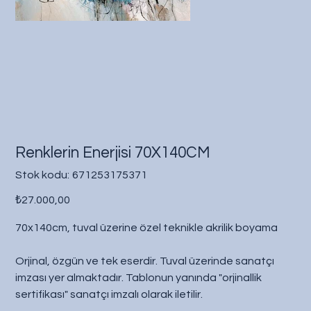
Renklerin Enerjisi 70X140CM
Stok
Stok kodu:
671253175371
kodu:
671253175371
Fiyat
₺27.000,00
70x140cm, tuval üzerine özel teknikle akrilik boyama
Orjinal, özgün ve tek eserdir. Tuval üzerinde sanatçı
imzası yer almaktadır. Tablonun yanında "orjinallik
sertifikası" sanatçı imzalı olarak iletilir.