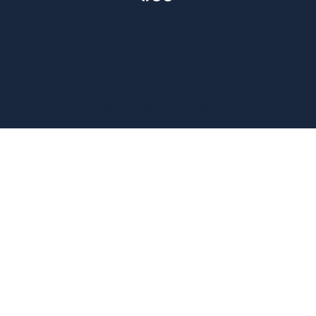
Mail:
ringtasarim@gmail.com
Tel: 05336907900
Maslak Mah. Dereboyu 2. Cad. Nurol Plaza
21A
© 2024 by ringtasarim
Maslak - Sarıyer / İstanbul / TÜRKİYE