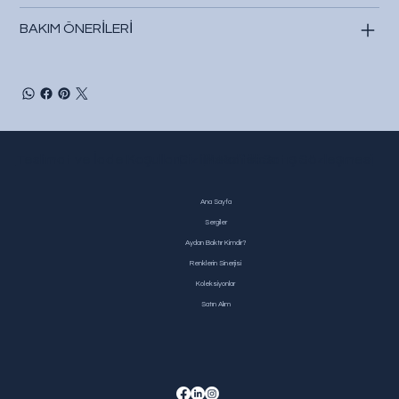
BAKIM ÖNERİLERİ
Teslimat ve İade Koşulları
Gizlilik Politikası
Mesafeli Satış Sözleşmesi
Ana Sayfa
Sergiler
Aydan Baktır Kimdir?
Renklerin Sinerjisi
Koleksiyonlar
Satın Alım