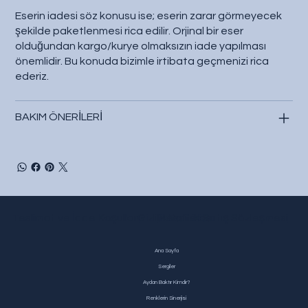
Eserin iadesi söz konusu ise; eserin zarar görmeyecek
şekilde paketlenmesi rica edilir. Orjinal bir eser
olduğundan kargo/kurye olmaksızın iade yapılması
önemlidir. Bu konuda bizimle irtibata geçmenizi rica
ederiz.
BAKIM ÖNERİLERİ
Teslimat ve İade Koşulları
Gizlilik Politikası
Mesafeli Satış Sözleşmesi
Ana Sayfa
Sergiler
Aydan Baktır Kimdir?
Renklerin Sinerjisi