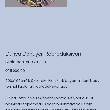
Dünya Dönüyor Röprodüksiyon
Stok
Stok kodu:
AB-CM-003
kodu:
AB-
Fiyat
CM-
₺15.000,00
003
100x100cm'lik özel teknikle akrilik boyama, cam baskı
(orjinal tablonun röprodüksiyonudur.)
Orjinal, özgün ve tek eserin röprodüksiyonudur. Bu
baskıdan toplamda 10 adet bulunmaktadır. Cam