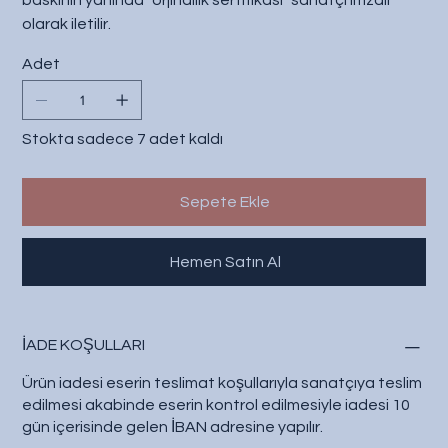
baskının yanında "orjinallik sertifikası" sanatçı imzalı
olarak iletilir.
Adet
Stokta sadece 7 adet kaldı
Sepete Ekle
Hemen Satın Al
İADE KOŞULLARI
Ürün iadesi eserin teslimat koşullarıyla sanatçıya teslim
edilmesi akabinde eserin kontrol edilmesiyle iadesi 10
gün içerisinde gelen İBAN adresine yapılır.