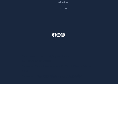
Koleksiyonlar
Satın Alım
Mail:
ringtasarim@gmail.com
Tel: 05336907900
Maslak Mah. Dereboyu 2. Cad. Nurol Plaza
21A
© 2024 by ringtasarim
Maslak - Sarıyer / İstanbul / TÜRKİYE